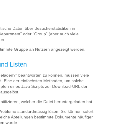
tische Daten über Besucherstatistiken in
“Department” oder “Group” (aber auch viele
en.
bestimmte Gruppe an Nutzern angezeigt werden.
nd Listen
geladen?” beantworten zu können, müssen viele
nd. Eine der einfachsten Methoden, um solche
nüpfen eines Java Scripts zur Download-URL der
 ausgelöst.
tifizieren, welcher die Datei heruntergeladen hat.
 Probleme standardmässig lösen. Sie können sofort
welche Abteilungen bestimmte Dokumente häufiger
den wurde.