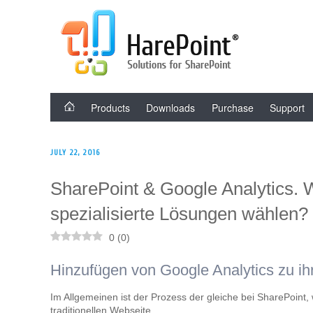
Skip
HAREPOINT SOLU
to
content
Products
Downloads
Purchase
Support
POSTED
JULY 22, 2016
ON
SharePoint & Google Analytics. 
spezialisierte Lösungen wählen?
0
(
0
)
Hinzufügen von Google Analytics zu i
Im Allgemeinen ist der Prozess der gleiche bei SharePoint, 
traditionellen Webseite.