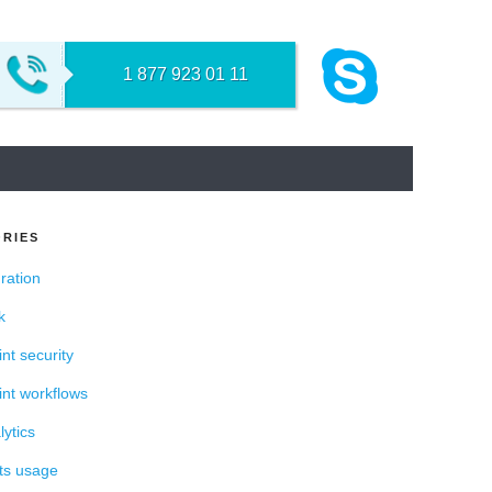
NT
1 877 923 01 11
RIES
ration
k
nt security
nt workflows
ytics
ts usage