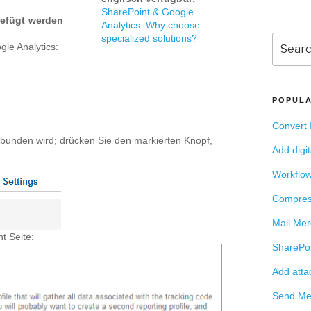
SharePoint & Google
gefügt werden
Analytics. Why choose
specialized solutions?
Search
gle Analytics:
for:
POPULA
Convert 
bunden wird; drücken Sie den markierten Knopf,
Add digi
Workflow
Compres
Mail Mer
t Seite:
SharePoi
Add atta
Send Mee