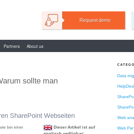
TIONS FOR SHAREPOI
Request demo
Partners
About us
CATEGO
Data mig
Warum sollte man
HelpDes
SharePoi
SharePoi
hren SharePoint Webseiten
Web anal
wie bei einer
Dieser Artikel ist auf
Web Par
englisch verfügbar: